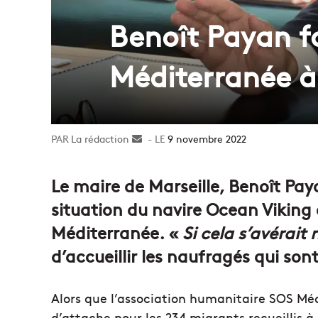
Benoît Payan fa
Méditerranée à
La rédaction
Envoyer
9 novembre 2022
un
courriel
Le maire de Marseille, Benoît Pay
situation du navire Ocean Vikin
Méditerranée. «
Si cela s’avérait
d’accueillir les naufragés qui son
Alors que l’association humanitaire SOS Méd
d’attache pour les 234 migrants recueillis 