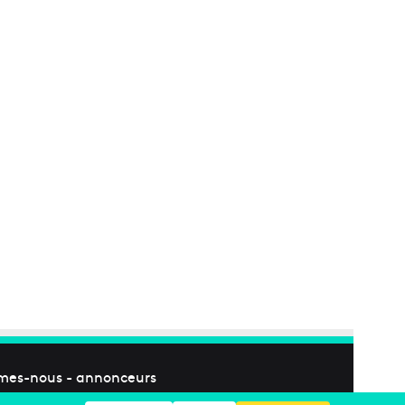
mes-nous
-
annonceurs
Facebook
X
Linkedin
YouTube
Instagram
RSS