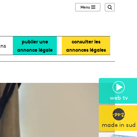
Sidebar (barre lat
Recherche
publier une
consulter les
ans
annonce légale
annonces légales
web tv
made in sud