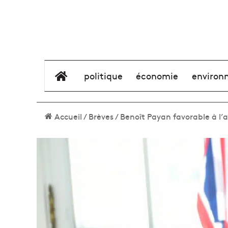
élément de menu
politique
économie
environ
Accueil
/
Brèves
/
Benoît Payan favorable à l’