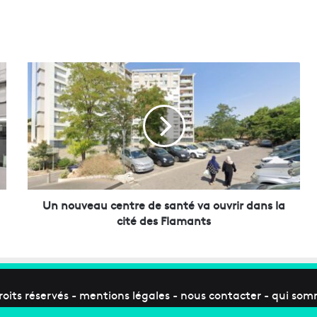
U
n
n
o
u
v
e
a
u
c
Un nouveau centre de santé va ouvrir dans la
e
cité des Flamants
n
t
r
e
d
roits réservés -
mentions légales
-
nous contacter
-
qui som
e