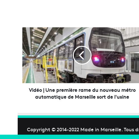
V
i
d
é
o
|
U
n
e
p
Vidéo | Une première rame du nouveau métro
r
automatique de Marseille sort de l'usine
e
m
i
è
r
Copyright © 2014-2022
Made in Marseille
. Tous d
e