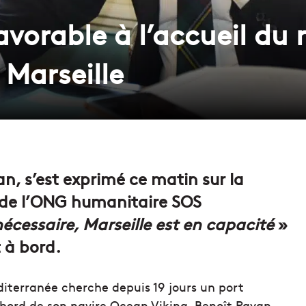
vorable à l’accueil du 
 Marseille
an, s’est exprimé ce matin sur la
g de l’ONG humanitaire SOS
 nécessaire, Marseille est en capacité
»
t à bord.
iterranée cherche depuis 19 jours un port
à bord de son navire Ocean Viking, Benoît Payan