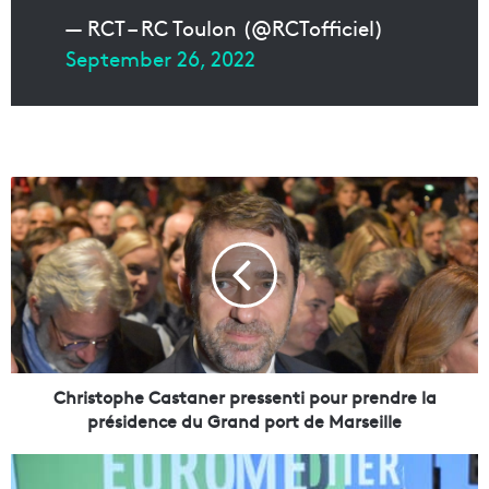
— RCT – RC Toulon (@RCTofficiel)
September 26, 2022
C
h
r
i
s
t
o
p
h
e
Christophe Castaner pressenti pour prendre la
C
présidence du Grand port de Marseille
a
s
P
t
l