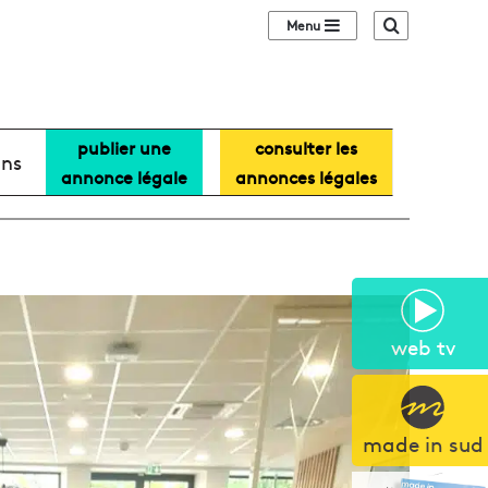
Sidebar (barre lat
Recherche
publier une
consulter les
ans
annonce légale
annonces légales
web tv
made in sud