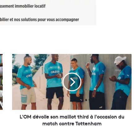
L
'
O
M
d
é
v
o
i
l
L'OM dévoile son maillot third à l'occasion du
e
match contre Tottenham
s
o