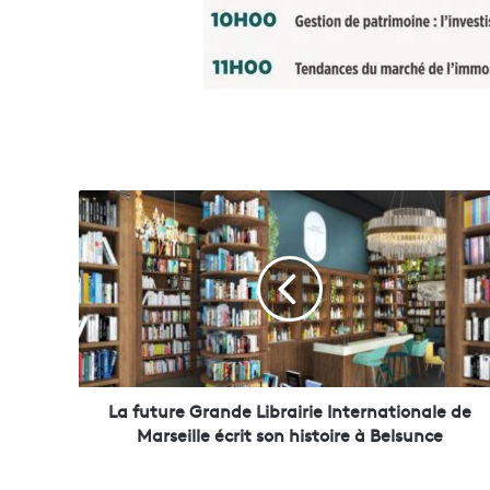
L
a
f
u
t
u
r
e
G
r
La future Grande Librairie Internationale de
a
Marseille écrit son histoire à Belsunce
n
d