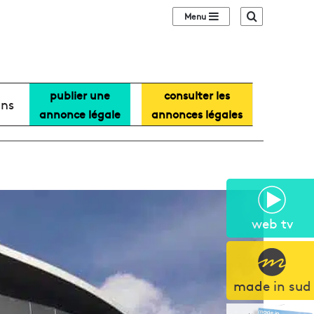
Sidebar (barre lat
Recherche
publier une
consulter les
ans
annonce légale
annonces légales
web tv
made in sud