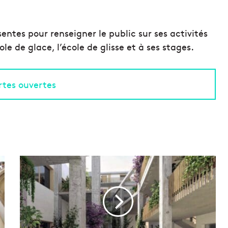
ntes pour renseigner le public sur ses activités
le de glace, l’école de glisse et à ses stages.
ortes ouvertes
U
n
e
a
n
c
i