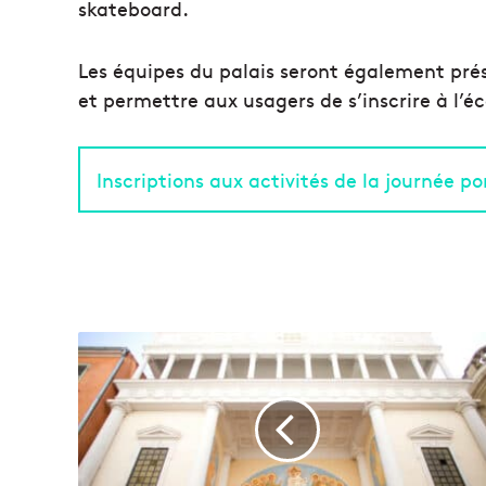
skateboard.
Les équipes du palais seront également prése
et permettre aux usagers de s’inscrire à l’éco
Inscriptions aux activités de la journée p
D
é
c
o
u
v
r