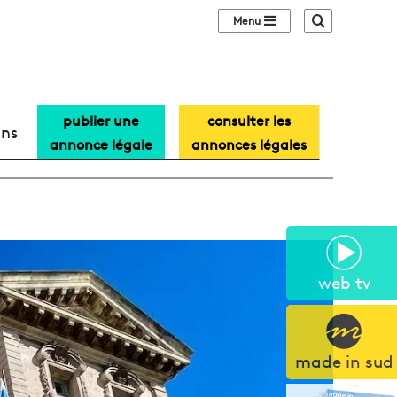
Sidebar (barre lat
Recherche
publier une
consulter les
ans
annonce légale
annonces légales
web tv
made in sud