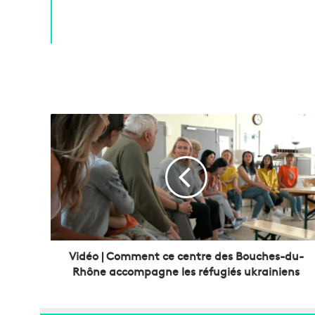
V
i
d
é
o
|
C
o
m
m
Vidéo | Comment ce centre des Bouches-du-
e
Rhône accompagne les réfugiés ukrainiens
n
t
c