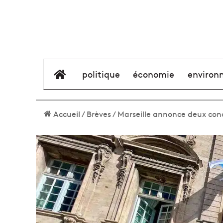
élément de menu
politique
économie
environ
Accueil
/
Brèves
/
Marseille annonce deux conc