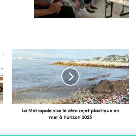
L
a
M
é
t
r
o
p
o
l
La Métropole vise le zéro rejet plastique en
e
mer à horizon 2025
v
i
s