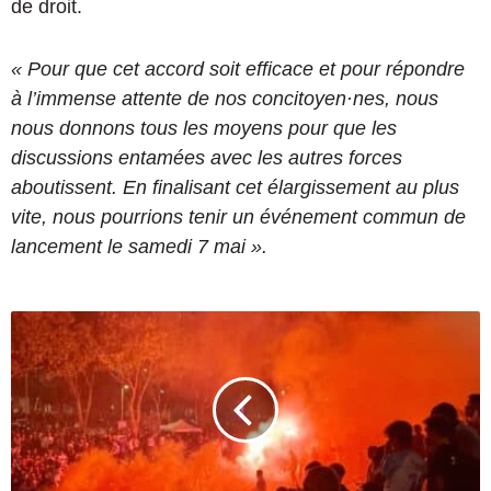
de droit.
« Pour que cet accord soit efficace et pour répondre
à l’immense attente de nos concitoyen·nes, nous
nous donnons tous les moyens pour que les
discussions entamées avec les autres forces
aboutissent. En finalisant cet élargissement au plus
vite, nous pourrions tenir un événement commun de
lancement le samedi 7 mai ».
U
n
e
f
a
n
z
o