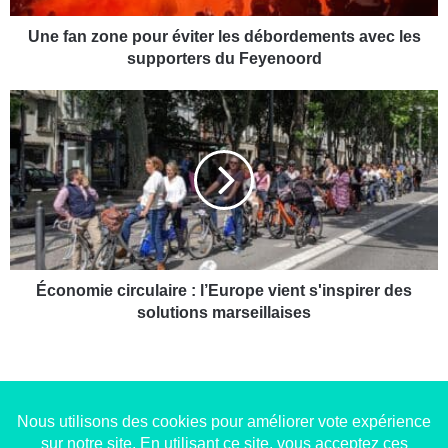
n
e
Une fan zone pour éviter les débordements avec les
p
supporters du Feyenoord
o
u
É
r
c
é
o
v
n
i
o
t
m
e
i
r
e
l
c
e
i
Économie circulaire : l’Europe vient s'inspirer des
s
r
solutions marseillaises
d
c
é
u
b
l
o
a
r
i
d
r
Copyright © 2014-2022
Made in Marseille
. Tous droits