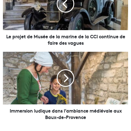
o
j
e
t
d
e
Le projet de Musée de la marine de la CCI continue de
M
faire des vagues
u
s
I
é
m
e
m
d
e
e
r
l
s
a
i
m
o
a
n
r
l
Immersion ludique dans l’ambiance médiévale aux
i
u
Baux-de-Provence
n
d
e
i