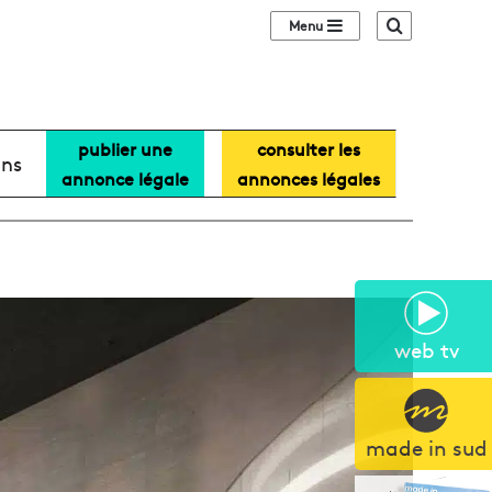
Sidebar (barre lat
Recherche
publier une
consulter les
ans
annonce légale
annonces légales
web tv
made in sud