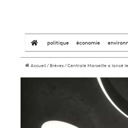
élément de menu
politique
économie
environ
Accueil
/
Brèves
/
Centrale Marseille a lancé l