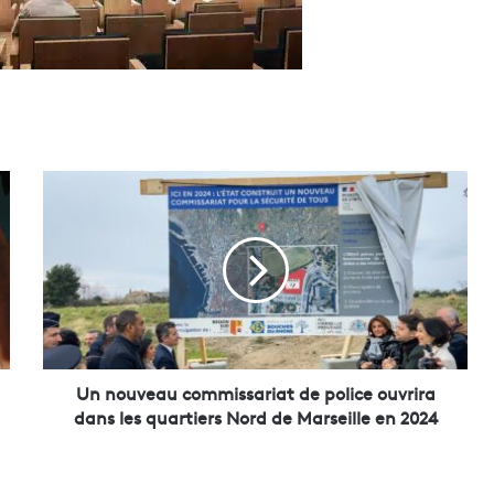
U
n
n
o
u
v
e
a
u
c
Un nouveau commissariat de police ouvrira
o
dans les quartiers Nord de Marseille en 2024
m
m
i