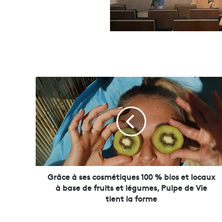
G
r
â
c
e
à
s
e
s
c
Grâce à ses cosmétiques 100 % bios et locaux
o
à base de fruits et légumes, Pulpe de Vie
s
tient la forme
m
é