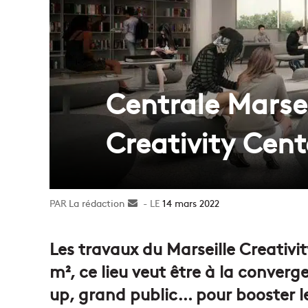
Centrale Marsei
Creativity Cent
La rédaction
Envoyer
14 mars 2022
un
courriel
Les travaux du Marseille Creativi
m², ce lieu veut être à la converg
up, grand public… pour booster le