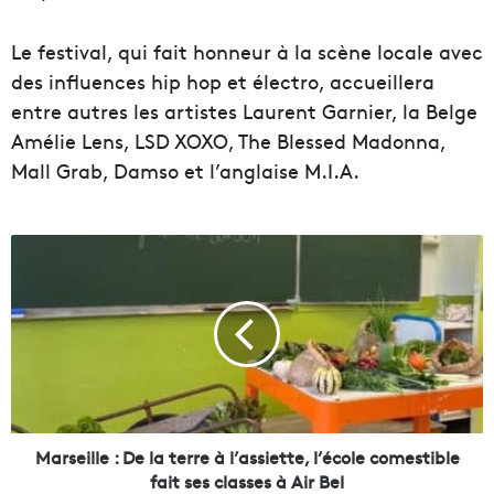
Le festival, qui fait honneur à la scène locale avec
des influences hip hop et électro, accueillera
entre autres les artistes Laurent Garnier, la Belge
Amélie Lens, LSD XOXO, The Blessed Madonna,
Mall Grab, Damso et l’anglaise M.I.A.
M
a
r
s
e
i
l
l
e
Marseille : De la terre à l’assiette, l’école comestible
:
fait ses classes à Air Bel