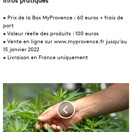
Infos pratiques
• Prix de la Box MyProvence : 60 euros + frais de
port
• Valeur réelle des produits : 100 euros
• Vente en ligne sur www.myprovence.fr jusqu’au
15 janvier 2022
• Livraison en France uniquement
L
e
p
r
e
m
i
e