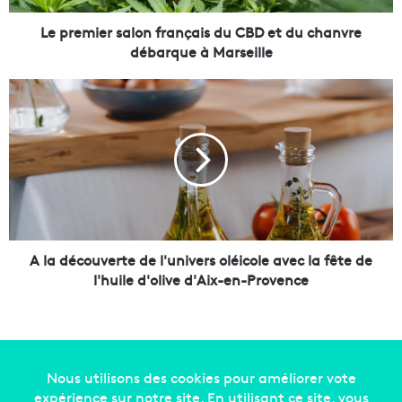
r
s
Le premier salon français du CBD et du chanvre
a
débarque à Marseille
l
o
A
n
l
f
a
r
d
a
é
n
c
ç
o
a
u
i
v
s
e
A la découverte de l'univers oléicole avec la fête de
d
r
l'huile d'olive d'Aix-en-Provence
u
t
C
e
B
d
D
e
e
l
t
'
Copyright © 2014-2022
Made in Marseille
. Tous droits