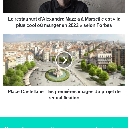
a
u
r
a
Le restaurant d'Alexandre Mazzia à Marseille est « le
n
plus cool où manger en 2022 » selon Forbes
t
d
P
'
l
A
a
l
c
e
e
x
C
a
a
n
s
d
t
r
e
Place Castellane : les premières images du projet de
e
l
requalification
M
l
a
a
z
n
z
e
i
: