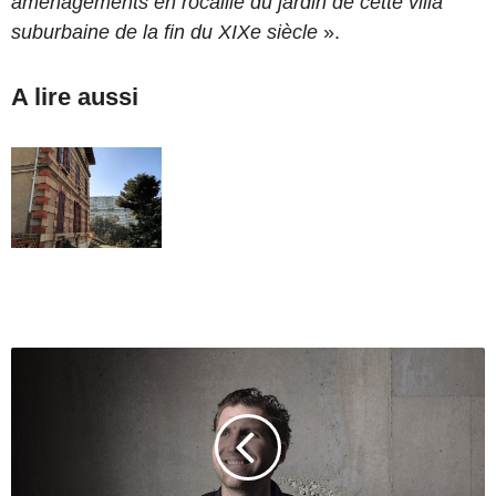
aménagements en rocaille du jardin de cette villa
suburbaine de la fin du XIXe siècle
».
A lire aussi
L
e
r
e
s
t