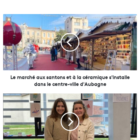
L
e
m
a
r
c
h
é
a
u
Le marché aux santons et à la céramique s'installe
x
dans le centre-ville d'Aubagne
s
a
L
n
a
t
m
o
a
n
r
s
q
e
u