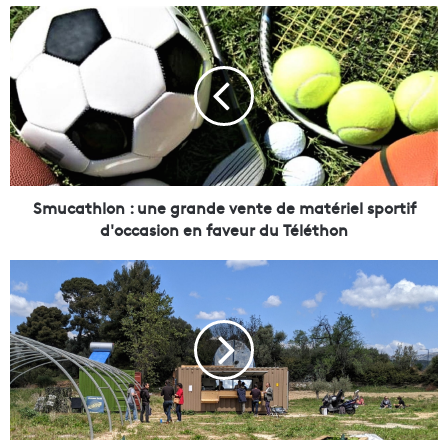
Smucathlon
:
une
grande
vente
de
matériel
sportif
d'occasion
en
Smucathlon : une grande vente de matériel sportif
faveur
d'occasion en faveur du Téléthon
du
Téléthon
Le
restaurant
solaire
Le
Présage
lance
une
levée
de