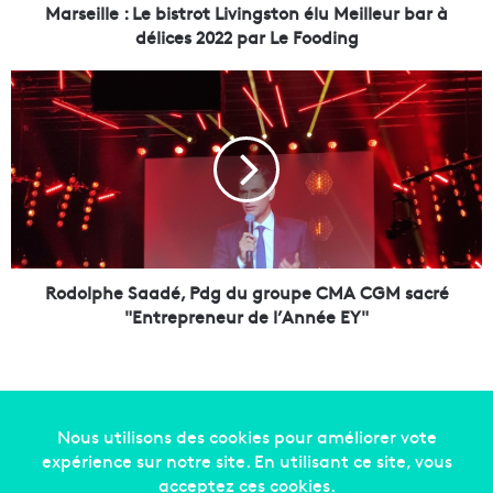
:
Marseille : Le bistrot Livingston élu Meilleur bar à
L
délices 2022 par Le Fooding
e
b
R
i
o
s
d
t
o
r
l
o
p
t
h
L
e
i
S
v
a
Rodolphe Saadé, Pdg du groupe CMA CGM sacré
i
a
"Entrepreneur de l’Année EY"
n
d
g
é
s
,
t
P
o
d
n
g
Copyright © 2014-2022
Made in Marseille
. Tous droits
é
d
réservés -
mentions légales
-
nous contacter
-
qui