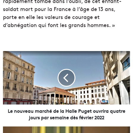
rapidement tombé dans l’oubli, de cet enfant-
soldat mort pour la France à l’âge de 13 ans,
porte en elle les valeurs de courage et
d’abnégation qui font les grands hommes. »
L
e
n
o
u
v
e
a
u
m
Le nouveau marché de la Halle Puget ouvrira quatre
a
jours par semaine dès février 2022
r
c
Y