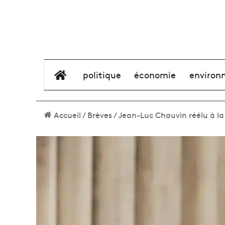
élément de menu
politique
économie
environ
Accueil
/
Brèves
/
Jean-Luc Chauvin réélu à la