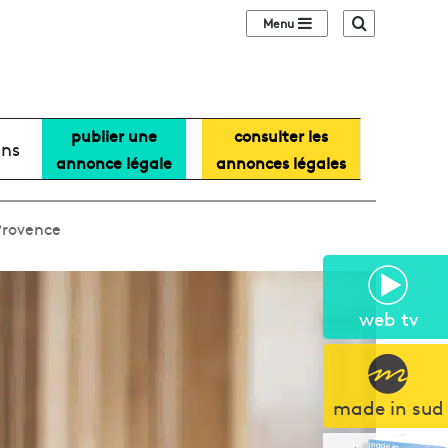
Sidebar (barre lat
Recherche
publier une
consulter les
ans
annonce légale
annonces légales
Provence
web tv
made in sud