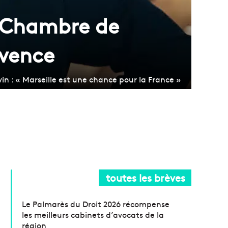
a Chambre de
ovence
n : « Marseille est une chance pour la France »
toutes les brèves
Le Palmarès du Droit 2026 récompense
les meilleurs cabinets d’avocats de la
région