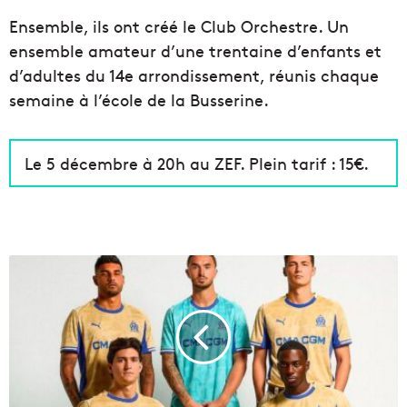
Ensemble, ils ont créé le Club Orchestre. Un
ensemble amateur d’une trentaine d’enfants et
d’adultes du 14e arrondissement, réunis chaque
semaine à l’école de la Busserine.
Le 5 décembre à 20h au ZEF. Plein tarif : 15€.
L
'
O
M
d
é
v
o