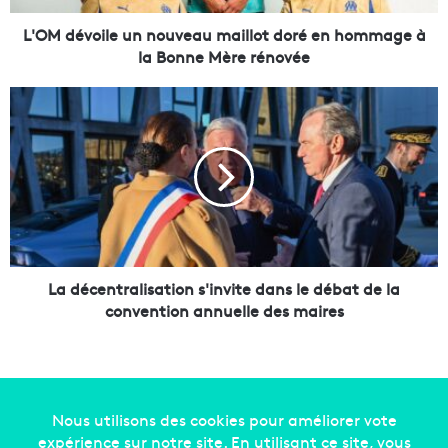
i
l
L'OM dévoile un nouveau maillot doré en hommage à
e
la Bonne Mère rénovée
u
n
L
n
a
o
d
u
é
v
c
e
e
a
n
u
t
m
r
a
a
La décentralisation s'invite dans le débat de la
i
l
convention annuelle des maires
l
i
l
s
o
a
t
t
d
i
o
o
Copyright © 2014-2022
Made in Marseille
. Tous droits