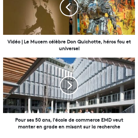
é
o
|
L
e
M
u
Vidéo | Le Mucem célèbre Don Quichotte, héros fou et
c
universel
e
m
P
c
o
é
u
l
r
è
s
b
e
r
s
e
5
D
0
o
a
Pour ses 50 ans, l'école de commerce EMD veut
n
n
monter en grade en misant sur la recherche
Q
s
u