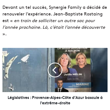
Devant un tel succès, Synergie Family a décidé de
renouveler l’expérience. Jean-Baptiste Rostaing
est «
en train de solliciter un autre sac pour
l’année prochaine. Là, c’était l’année découverte
».
L
é
g
i
s
l
a
t
i
v
Législatives : Provence-Alpes-Côte d’Azur bascule à
e
l'extrême-droite
s