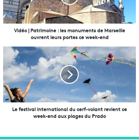
|
P
a
t
r
Vidéo | Patrimoine : les monuments de Marseille
i
ouvrent leurs portes ce week-end
m
o
L
i
e
n
f
e
e
:
s
l
t
e
i
s
v
m
a
o
l
Le festival international du cerf-volant revient ce
n
i
week-end aux plages du Prado
u
n
m
t
e
e