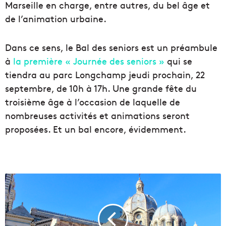
Marseille en charge, entre autres, du bel âge et
de l’animation urbaine.
Dans ce sens, le Bal des seniors est un préambule
à
la première « Journée des seniors »
qui se
tiendra au parc Longchamp jeudi prochain, 22
septembre, de 10h à 17h. Une grande fête du
troisième âge à l’occasion de laquelle de
nombreuses activités et animations seront
proposées. Et un bal encore, évidemment.
V
i
d
é
o