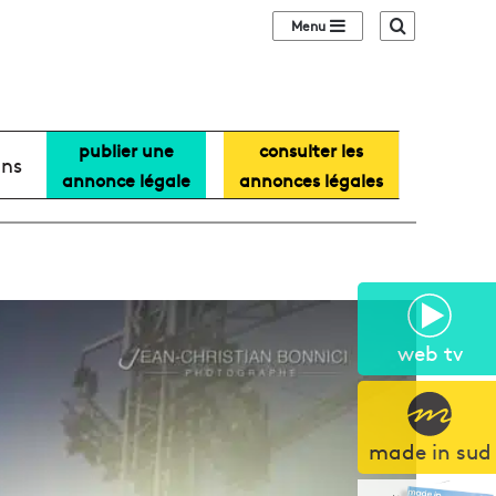
Sidebar (barre lat
Recherche
publier une
consulter les
ans
annonce légale
annonces légales
web tv
made in sud