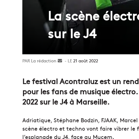
La scène électr
sur le J4
La rédaction
Envoyer
21 août 2022
un
courriel
Le festival Acontraluz est un ren
pour les fans de musique électro. I
2022 sur le J4 à Marseille.
Adriatique, Stéphane Bodzin, FJAAK, Marc
scène électro et techno vont faire vibrer le 
l’esplanade du J4, face au Mucem.