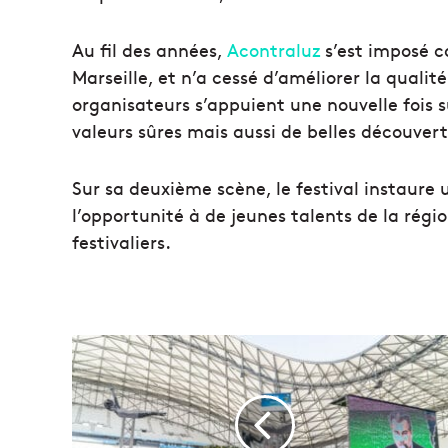
Au fil des années,
Acontraluz
s’est imposé c
Marseille, et n’a cessé d’améliorer la quali
organisateurs s’appuient une nouvelle fois s
valeurs sûres mais aussi de belles découverte
Sur sa deuxième scène, le festival instaure 
l’opportunité à de jeunes talents de la régi
festivaliers.
A
v
e
c
I