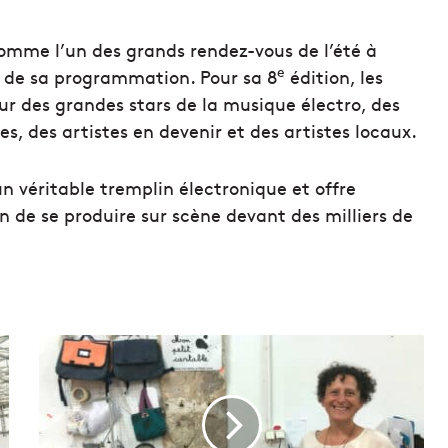
omme l’un des grands rendez-vous de l’été à
e
té de sa programmation. Pour sa 8
édition, les
ur des grandes stars de la musique électro, des
s, des artistes en devenir et des artistes locaux.
un véritable tremplin électronique et offre
on de se produire sur scène devant des milliers de
D
e
s
c
a