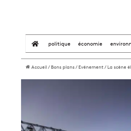
élément de menu
politique
économie
environ
Accueil
/
Bons plans
/
Evénement
/
La scène él