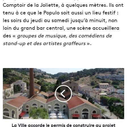
Comptoir de la Joliette, à quelques mètres. Ils ont
tenu à ce que le Populo soit aussi un lieu festif :
les soirs du jeudi au samedi jusqu’à minuit, non
loin du grand bar central, une scène accueillera
des «
groupes de musique, des comédiens de
stand-up et des artistes graffeurs
».
L
a
V
i
l
l
e
a
c
c
La Ville accorde le permis de construire au projet