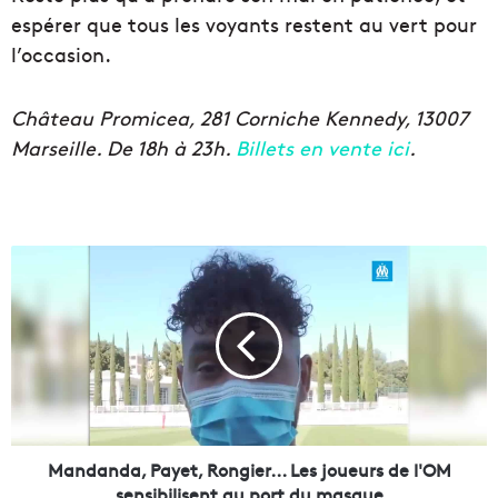
espérer que tous les voyants restent au vert pour
l’occasion.
Château Promicea, 281 Corniche Kennedy, 13007
Marseille. De 18h à 23h.
Billets en vente ici
.
M
a
n
d
a
n
d
a
,
P
Mandanda, Payet, Rongier... Les joueurs de l'OM
a
sensibilisent au port du masque