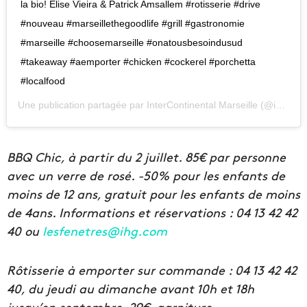
la bio! Élise Vieira & Patrick Amsallem #rotisserie #drive
#nouveau #marseillethegoodlife #grill #gastronomie
#marseille #choosemarseille #onatousbesoindusud
#takeaway #aemporter #chicken #cockerel #porchetta
#localfood
Une publication partagée par
InterContinental Marseille
(@icmarseille) le
BBQ Chic, à partir du 2 juillet. 85€ par personne
avec un verre de rosé. -50% pour les enfants de
moins de 12 ans, gratuit pour les enfants de moins
de 4ans. Informations et réservations : 04 13 42 42
40 ou
lesfenetres@ihg.com
Rôtisserie à emporter sur commande : 04 13 42 42
40, du jeudi au dimanche avant 10h et 18h
jusqu’en septembre. 29€, garniture