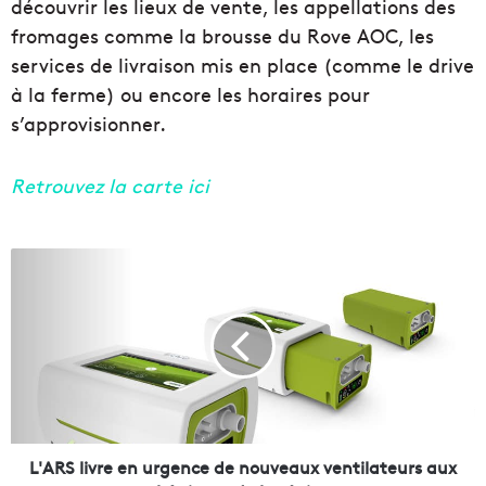
découvrir les lieux de vente, les appellations des
fromages comme la brousse du Rove AOC, les
services de livraison mis en place (comme le drive
à la ferme) ou encore les horaires pour
s’approvisionner.
Retrouvez la carte ici
L
'
A
R
S
l
i
v
r
e
L'ARS livre en urgence de nouveaux ventilateurs aux