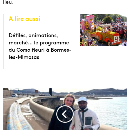
lieu.
A lire aussi
Défilés, animations,
marché… le programme
du Corso fleuri à Bormes-
les-Mimosas
V
i
d
é
o
|
1