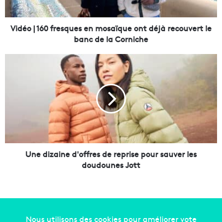
6
0
f
Vidéo | 160 fresques en mosaïque ont déjà recouvert le
r
banc de la Corniche
e
s
U
q
n
u
e
e
d
s
i
e
z
n
a
m
i
o
n
s
e
Une dizaine d'offres de reprise pour sauver les
a
d
doudounes Jott
ï
'
q
o
u
f
e
f
o
r