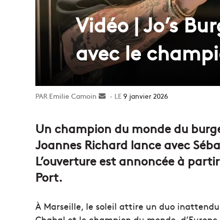
Vidéo | Jo’s Bu
avec le champi
Emilie Camoin
Envoyer
9 janvier 2026
un
courriel
Un champion du monde du burger d
Joannes Richard lance avec Sébas
L’ouverture est annoncée à partir
Port.
À Marseille, le soleil attire un duo inatten
Chabal et le champion du monde, d’Europe 