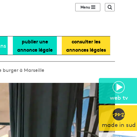
Sidebar (barre lat
Recherche
publier une
consulter les
ans
annonce légale
annonces légales
 burger à Marseille
web tv
made in sud