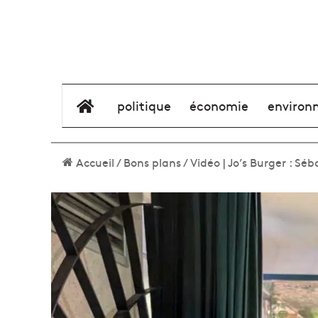
élément de menu
politique
économie
environ
Accueil
/
Bons plans
/
Vidéo | Jo’s Burger : S