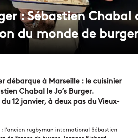
rger : Sébastien Chabal 
on du monde de burger 
ébarque à Marseille : le cuisinier
tien Chabal le Jo’s Burger.
 du 12 janvier, à deux pas du Vieux-
du : l’ancien rugbyman international Sébastien
et de France de burger, Joannes Richard.