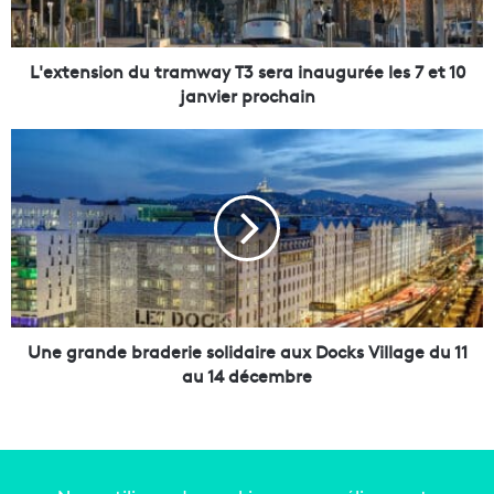
s
i
o
L'extension du tramway T3 sera inaugurée les 7 et 10
n
janvier prochain
d
u
U
t
n
r
e
a
g
m
r
w
a
a
n
y
d
T
e
3
b
Une grande braderie solidaire aux Docks Village du 11
s
r
au 14 décembre
e
a
r
d
a
e
i
r
n
i