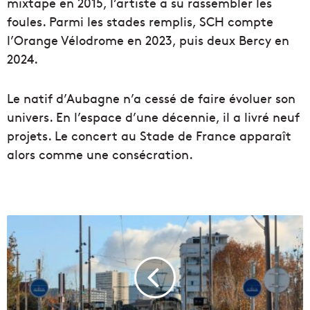
mixtape en 2015, l’artiste a su rassembler les
foules. Parmi les stades remplis, SCH compte
l’Orange Vélodrome en 2023, puis deux Bercy en
2024.
Le natif d’Aubagne n’a cessé de faire évoluer son
univers. En l’espace d’une décennie, il a livré neuf
projets. Le concert au Stade de France apparaît
alors comme une consécration.
L
'
e
x
t
e
n