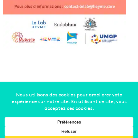
Copyright © 2014-2022
Made in Marseille
. Tous droits
réservés -
mentions légales
-
nous contacter
-
qui
sommes-nous
-
annonceurs
Facebook
X
Linkedin
YouTube
Instagram
RSS