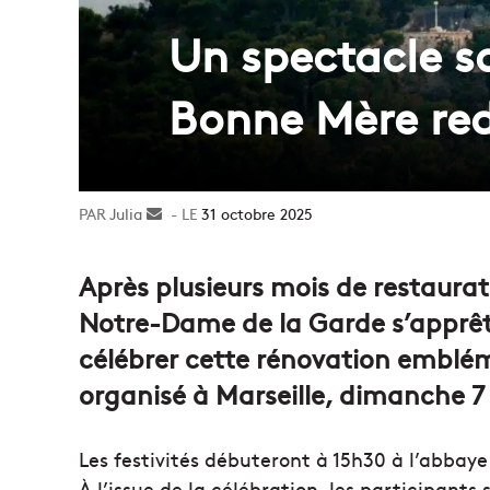
Un spectacle so
Bonne Mère re
Julia
Envoyer
31 octobre 2025
un
courriel
Après plusieurs mois de restaurati
Notre-Dame de la Garde s’apprête
célébrer cette rénovation emblé
organisé à Marseille, dimanche 
Les festivités débuteront à 15h30 à l’abbay
À l’issue de la célébration, les participant