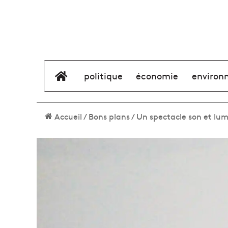
élément de menu
politique
économie
environ
Accueil
/
Bons plans
/
Un spectacle son et lum