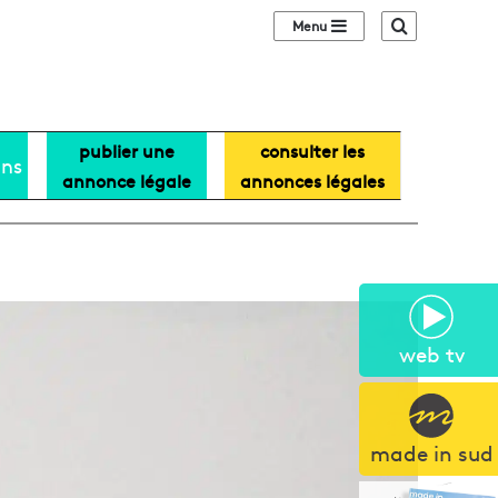
Sidebar (barre lat
Recherche
publier une
consulter les
ans
annonce légale
annonces légales
web tv
made in sud