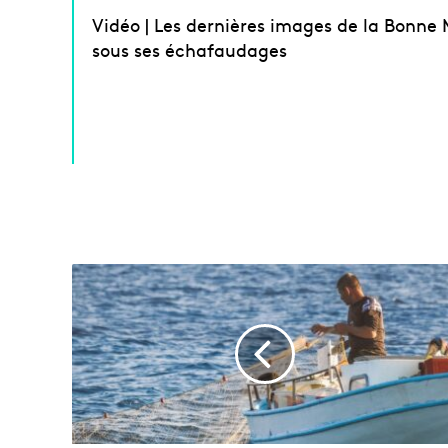
Vidéo | Les dernières images de la Bonne
sous ses échafaudages
D
e
s
f
i
l
e
t
s