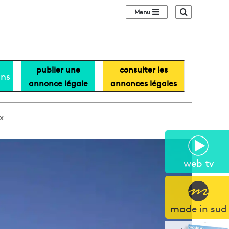
Sidebar (barre lat
Recherche
publier une
consulter les
ans
annonce légale
annonces légales
x
web tv
made in sud