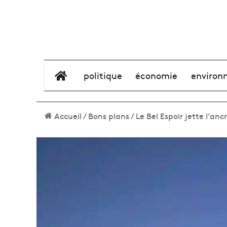
élément de menu
politique
économie
environ
Accueil
/
Bons plans
/
Le Bel Espoir jette l’a