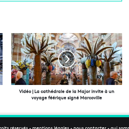
V
i
d
é
o
|
L
a
c
a
Vidéo | La cathédrale de la Major invite à un
t
voyage féérique signé Marcoville
h
é
d
r
a
roits réservés -
mentions légales
-
nous contacter
-
qui som