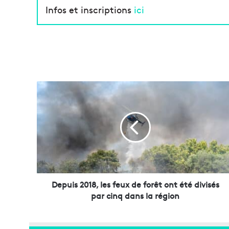
Infos et inscriptions
ici
D
e
p
u
i
s
2
0
1
8
Depuis 2018, les feux de forêt ont été divisés
,
par cinq dans la région
l
e
s