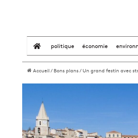
élément de menu
politique
économie
environ
Accueil
/
Bons plans
/
Un grand festin avec str