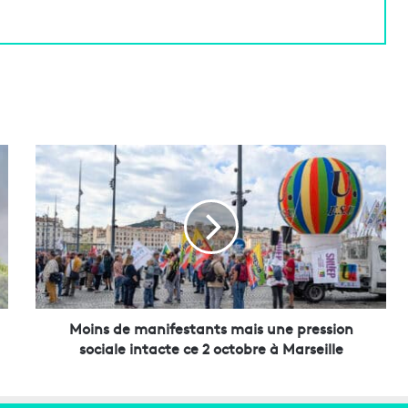
M
o
i
n
s
d
e
m
a
n
Moins de manifestants mais une pression
i
sociale intacte ce 2 octobre à Marseille
f
e
s