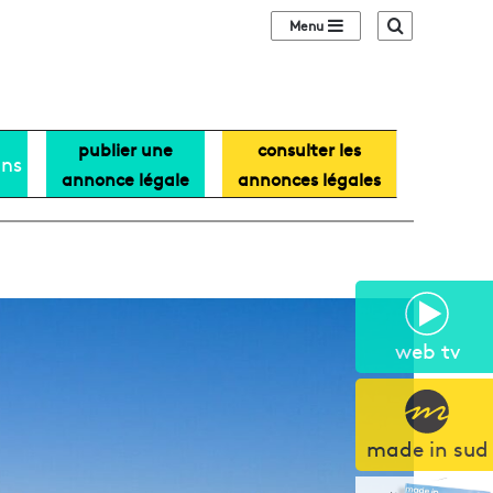
Sidebar (barre lat
Recherche
publier une
consulter les
ans
annonce légale
annonces légales
web tv
made in sud