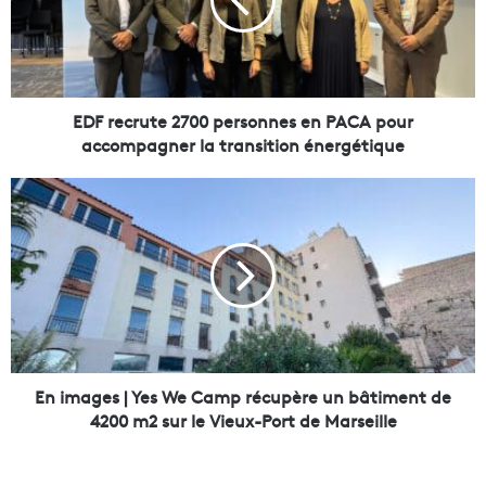
e
c
r
u
t
e
EDF recrute 2700 personnes en PACA pour
2
accompagner la transition énergétique
7
0
E
0
n
p
i
e
m
r
a
s
g
o
e
n
s
n
|
e
Y
En images | Yes We Camp récupère un bâtiment de
s
e
4200 m2 sur le Vieux-Port de Marseille
e
s
n
W
P
e