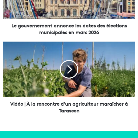
e
r
n
e
Le gouvernement annonce les dates des élections
m
municipales en mars 2026
e
n
V
t
i
a
d
n
é
n
o
o
|
n
À
c
l
e
a
l
r
Vidéo | À la rencontre d'un agriculteur maraîcher à
e
e
Tarascon
s
n
d
c
a
o
t
n