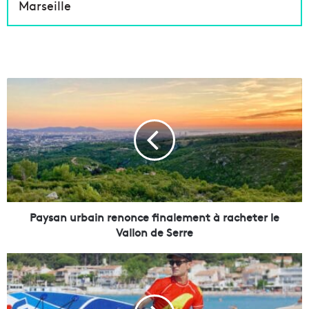
Marseille
P
a
y
s
a
n
u
r
b
a
Paysan urbain renonce finalement à racheter le
i
Vallon de Serre
n
r
L
e
a
n
b
o
o