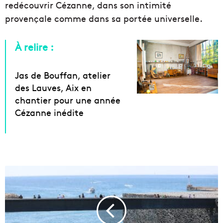
redécouvrir Cézanne, dans son intimité
provençale comme dans sa portée universelle.
À relire :
Jas de Bouffan, atelier
des Lauves, Aix en
chantier pour une année
Cézanne inédite
L
e
g
u
i
d