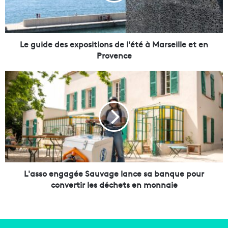
e
d
e
s
Le guide des expositions de l'été à Marseille et en
e
Provence
x
p
L
o
'
s
a
i
s
t
s
i
o
o
e
n
n
s
g
d
a
L'asso engagée Sauvage lance sa banque pour
e
g
convertir les déchets en monnaie
l
é
'
e
é
S
t
a