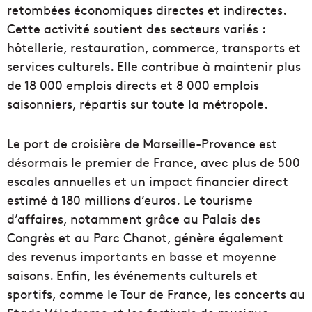
retombées économiques directes et indirectes.
Cette activité soutient des secteurs variés :
hôtellerie, restauration, commerce, transports et
services culturels. Elle contribue à maintenir plus
de 18 000 emplois directs et 8 000 emplois
saisonniers, répartis sur toute la métropole.
Le port de croisière de Marseille-Provence est
désormais le premier de France, avec plus de 500
escales annuelles et un impact financier direct
estimé à 180 millions d’euros. Le tourisme
d’affaires, notamment grâce au Palais des
Congrès et au Parc Chanot, génère également
des revenus importants en basse et moyenne
saisons. Enfin, les événements culturels et
sportifs, comme le Tour de France, les concerts au