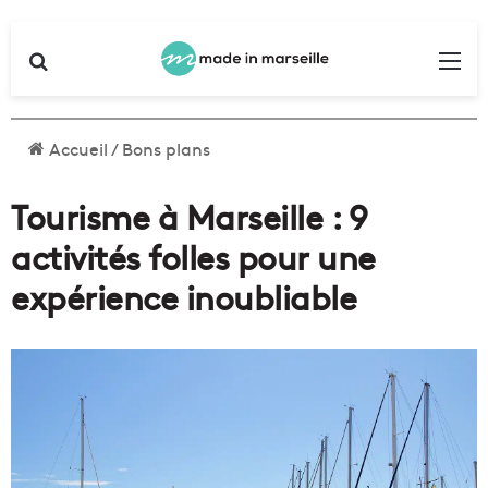
Rechercher
Me
Accueil
/
Bons plans
Tourisme à Marseille : 9
activités folles pour une
expérience inoubliable