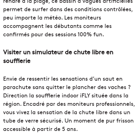
rendre à la plage, ce bassin à vagues artificielles
permet de surfer dans des conditions contrôlées,
peu importe la météo. Les moniteurs
accompagnent les débutants comme les
confirmés pour des sessions 100% fun.
Visiter un simulateur de chute libre en
soufflerie
Envie de ressentir les sensations d’un saut en
parachute sans quitter le plancher des vaches ?
Direction la soufflerie indoor iFLY située dans la
région. Encadré par des moniteurs professionnels,
vous vivez la sensation de la chute libre dans un
tube de verre sécurisé. Un moment de pur frisson
accessible à partir de 5 ans.