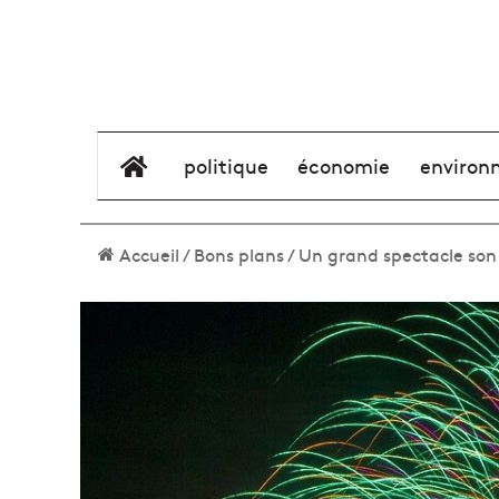
élément de menu
politique
économie
environ
Accueil
/
Bons plans
/
Un grand spectacle son 