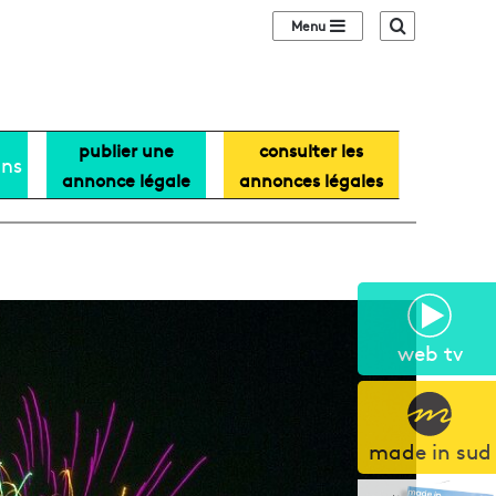
Sidebar (barre lat
Recherche
publier une
consulter les
ans
annonce légale
annonces légales
web tv
made in sud