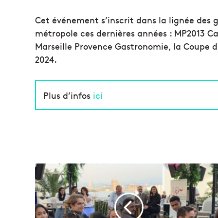
Cet événement s’inscrit dans la lignée des
métropole ces dernières années : MP2013 C
Marseille Provence Gastronomie, la Coupe 
2024.
Plus d’infos
ici
A
v
e
c
l