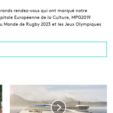
 grands rendez-vous qui ont marqué notre
apitale Européenne de la Culture, MPG2019
du Monde de Rugby 2023 et les Jeux Olympiques
L
a
M
é
r