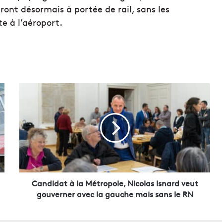
t désormais à portée de rail, sans les
te à l’aéroport.
C
a
n
d
i
d
a
t
à
l
Candidat à la Métropole, Nicolas Isnard veut
a
gouverner avec la gauche mais sans le RN
M
é