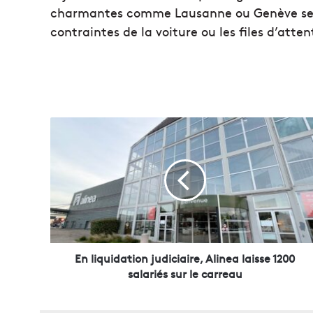
charmantes comme Lausanne ou Genève seron
contraintes de la voiture ou les files d’atten
E
n
l
i
q
u
i
d
a
t
En liquidation judiciaire, Alinea laisse 1200
i
salariés sur le carreau
o
n