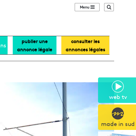
Sidebar (barre lat
Recherche
publier une
consulter les
ans
annonce légale
annonces légales
web tv
made in sud