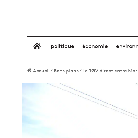
élément de menu
politique
économie
environ
Accueil
/
Bons plans
/
Le TGV direct entre Marsei