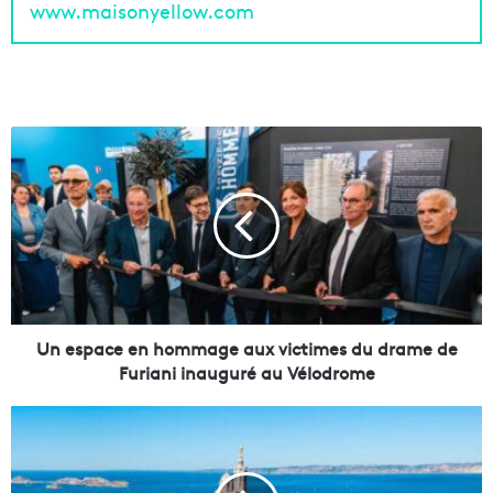
www.maisonyellow.com
U
n
e
s
p
a
c
e
e
n
Un espace en hommage aux victimes du drame de
h
Furiani inauguré au Vélodrome
o
m
L
m
e
a
s
g
m