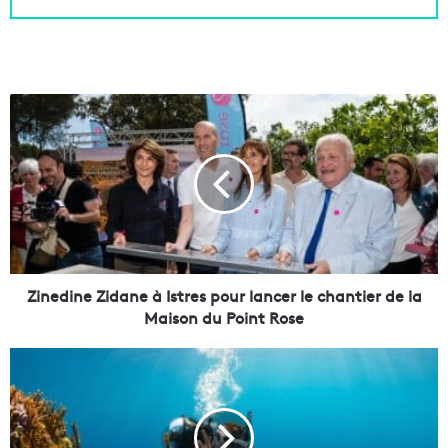
Z
i
n
e
d
i
n
e
Z
i
Zinedine Zidane à Istres pour lancer le chantier de la
d
Maison du Point Rose
a
n
U
e
n
à
e
I
j
s
o