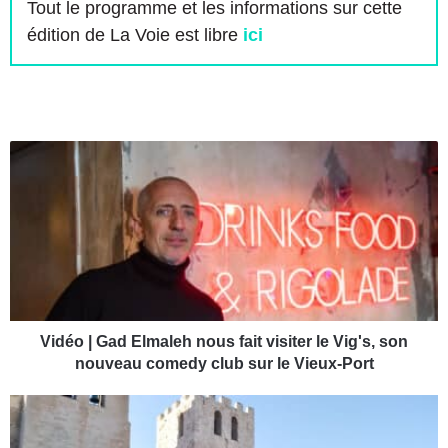
Tout le programme et les informations sur cette
édition de La Voie est libre
ici
V
i
d
é
o
|
G
a
d
E
Vidéo | Gad Elmaleh nous fait visiter le Vig's, son
l
nouveau comedy club sur le Vieux-Port
m
a
L
l
e
e
m