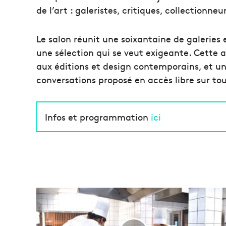
de l’art : galeristes, critiques, collectionne
Le salon réunit une soixantaine de galeries 
une sélection qui se veut exigeante. Cette a
aux éditions et design contemporains, et u
conversations proposé en accès libre sur to
Infos et programmation
ici
L
e
s
B