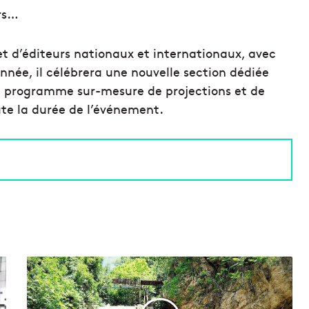
urs…
et d’éditeurs nationaux et internationaux, avec
nnée, il célébrera une nouvelle section dédiée
n programme sur-mesure de projections et de
ute la durée de l’événement.
V
i
d
é