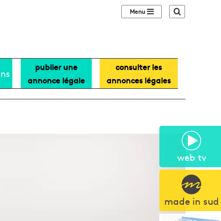
Sidebar (barre lat
Recherche
publier une
consulter les
ans
annonce légale
annonces légales
web tv
made in sud