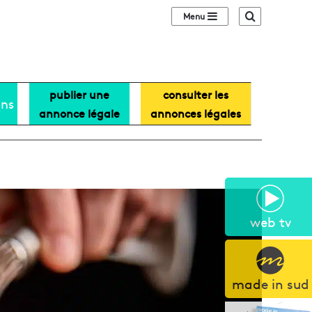
Sidebar (barre lat
Recherche
publier une
consulter les
ans
annonce légale
annonces légales
web tv
made in sud