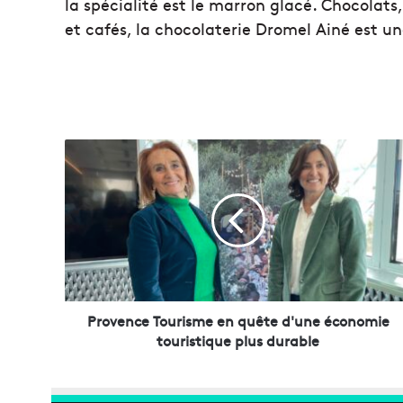
la spécialité est le marron glacé.
Chocolats,
et cafés, la chocolaterie Dromel
Ainé est un
P
r
o
v
e
n
c
e
T
o
Provence Tourisme en quête d'une économie
u
touristique plus durable
r
i
s