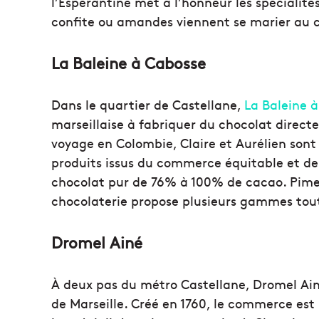
l’Espéranti
ne met à l’honneur les spécialité
con
fi
te ou amandes viennent se marier au 
La Baleine à Cabosse
Dans le quarti
er de Castellane,
La Baleine 
marseillaise à fabriquer
du chocolat direct
voyage en Colombie, Claire et Aurélien sont
produits issus du commerce équitable et de 
chocolat pur de 76% à 100% de cacao.
Pime
chocolaterie propose plusieurs gammes
tou
Dromel Ainé
À deux pas du métro Castellane, Dromel Ain
de Marseille.
Créé en 1760, le commerce est 