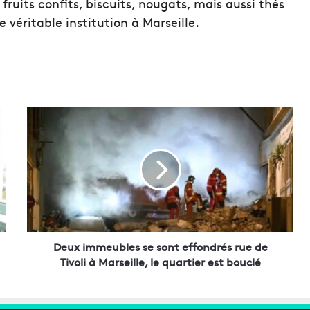
 fruits con
fi
ts, biscuits, nougats, mais aussi thés
e véritable institution
à Marseille.
D
e
u
x
i
m
m
e
u
b
Deux immeubles se sont effondrés rue de
l
Tivoli à Marseille, le quartier est bouclé
e
s
s