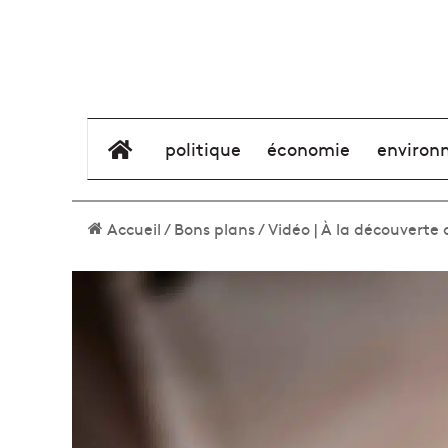
élément de menu
politique
économie
environ
Accueil
/
Bons plans
/
Vidéo | À la découverte 