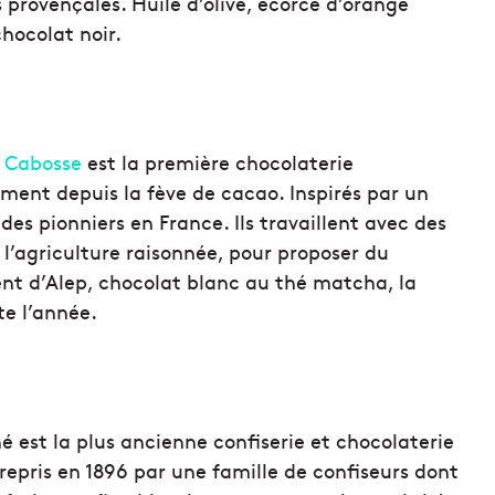
s provençales.
Huile d’olive, écorce d’orange
chocolat
noir.
à Cabosse
est la première chocolaterie
ement depuis la fève de cacao.
Inspirés par un
 des pionniers en France.
Ils travaillent avec des
l’agriculture raisonnée,
pour proposer du
nt d’Alep, chocolat blanc au thé matcha, la
te l’année.
é est la plus ancienne con
fi
serie et chocolaterie
repris en 1896 par une famille de con
fi
seurs
dont