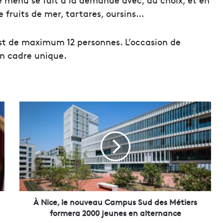
e fruits de mer, tartares, oursins…
est de maximum 12 personnes. L’occasion de
un cadre unique.
À
N
i
c
e
,
l
e
n
o
À Nice, le nouveau Campus Sud des Métiers
u
formera 2000 jeunes en alternance
v