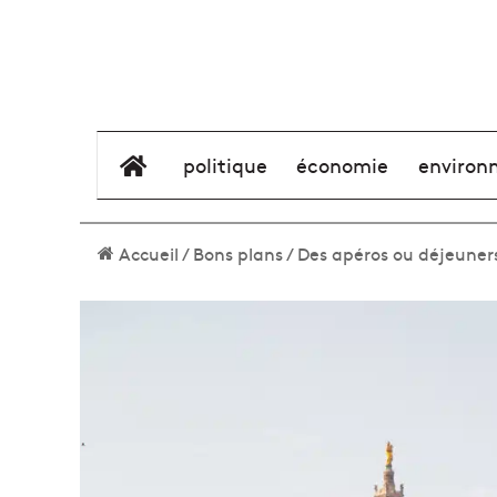
élément de menu
politique
économie
environ
Accueil
/
Bons plans
/
Des apéros ou déjeuners