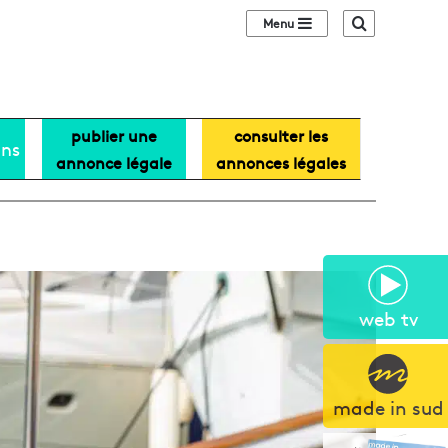
Sidebar (barre lat
Recherche
publier une
consulter les
ans
annonce légale
annonces légales
web tv
made in sud