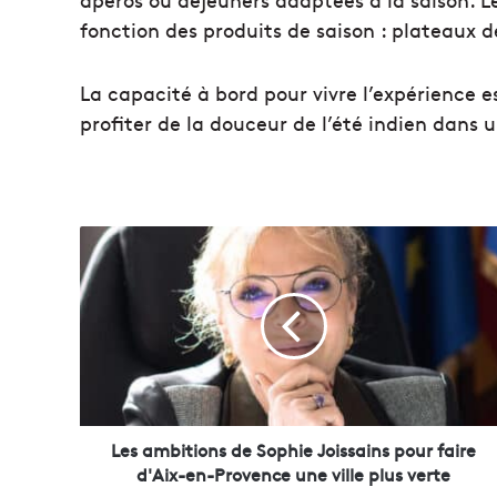
fonction des produits de saison : plateaux d
La capacité à bord pour vivre l’expérience 
profiter de la douceur de l’été indien dans 
L
e
s
a
m
b
i
t
i
o
Les ambitions de Sophie Joissains pour faire
n
d'Aix-en-Provence une ville plus verte
s