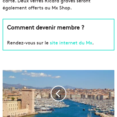
carte. Deux verres Ricard gravés seront
également offerts au Mx Shop.
Comment devenir membre ?
Rendez-vous sur le
site internet du Mx
.
L
e
s
é
v
é
n
e
m