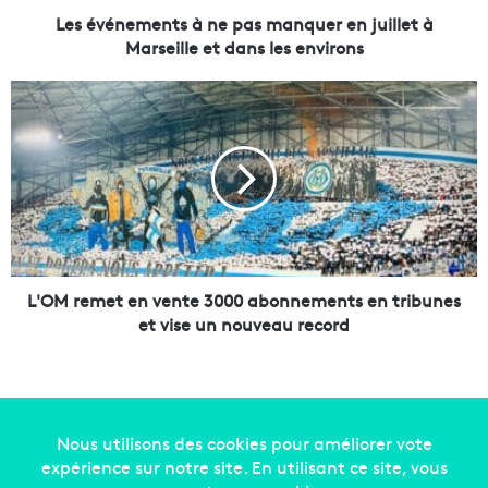
e
Les événements à ne pas manquer en juillet à
n
Marseille et dans les environs
t
s
L
à
'
n
O
e
M
p
r
a
e
s
m
m
e
a
t
n
e
L'OM remet en vente 3000 abonnements en tribunes
q
n
et vise un nouveau record
u
v
e
e
r
n
e
t
n
e
j
3
Copyright © 2014-2022
Made in Marseille
. Tous droits
u
0