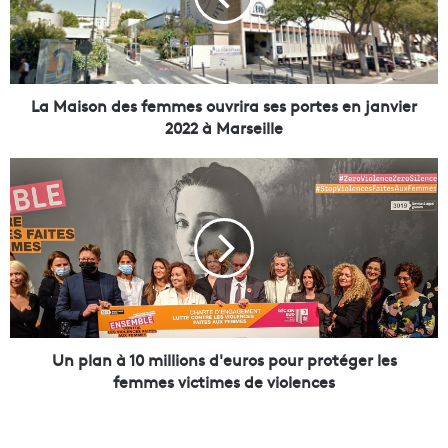
s
o
n
d
e
La Maison des femmes ouvrira ses portes en janvier
s
2022 à Marseille
f
e
U
m
n
m
p
e
l
s
a
o
n
u
à
v
1
r
0
i
m
Un plan à 10 millions d'euros pour protéger les
r
i
femmes victimes de violences
a
l
s
l
e
i