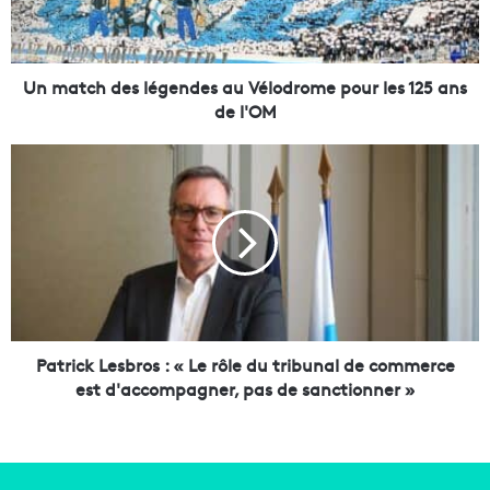
h
d
e
s
Un match des légendes au Vélodrome pour les 125 ans
l
de l'OM
é
g
P
e
a
n
t
d
r
e
i
s
c
a
k
u
L
V
e
é
s
Patrick Lesbros : « Le rôle du tribunal de commerce
l
b
est d'accompagner, pas de sanctionner »
o
r
d
o
r
s
o