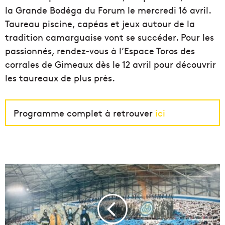
la Grande Bodéga du Forum le mercredi 16 avril.
Taureau piscine, capéas et jeux autour de la
tradition camarguaise vont se succéder. Pour les
passionnés, rendez-vous à l’Espace Toros des
corrales de Gimeaux dès le 12 avril pour découvrir
les taureaux de plus près.
Programme complet à retrouver
ici
U
n
m
a
t
c