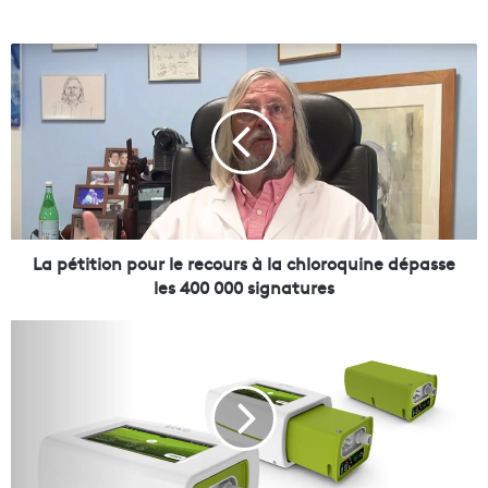
L
a
p
é
t
i
t
i
o
n
La pétition pour le recours à la chloroquine dépasse
p
les 400 000 signatures
o
u
L
r
'
l
A
e
R
r
S
e
l
c
i