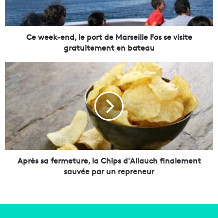
-
e
n
d
Ce week-end, le port de Marseille Fos se visite
,
gratuitement en bateau
l
e
A
p
p
o
r
r
è
t
s
d
s
e
a
M
f
a
e
r
r
Après sa fermeture, la Chips d'Allauch finalement
s
m
sauvée par un repreneur
e
e
i
t
l
u
l
r